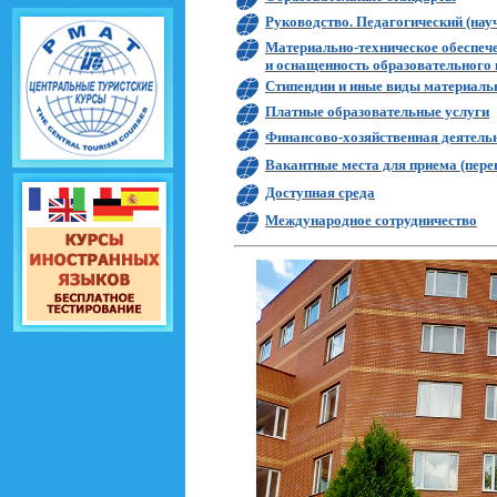
Руководство. Педагогический (нау
Материально-техническое обеспеч
и оснащенность образовательного 
Стипендии и иные виды материаль
Платные образовательные услуги
Финансово-хозяйственная деятель
Вакантные места для приема (пере
Доступная среда
Международное сотрудничество