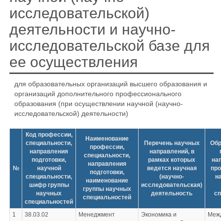
исследовательской)
деятельности и научно-
исследовательской базе для
ее осуществления
для образовательных организаций высшего образования и
организаций дополнительного профессионального
образования (при осуществлении научной (научно-
исследовательской) деятельности)
Код профессии,
Наименование
специальности,
Перечень научных
Обр
профессии,
направления
направлений, в
специальности,
подготовки,
рамках которых
на
направления
№
научной
ведется научная
про
подготовки,
специальности,
(научно-
н
наименование
шифр группы
исследовательская)
группы научных
научных
деятельность
сп
специальностей
специальностей
1
38.03.02
Менеджмент
Экономика и
Меж