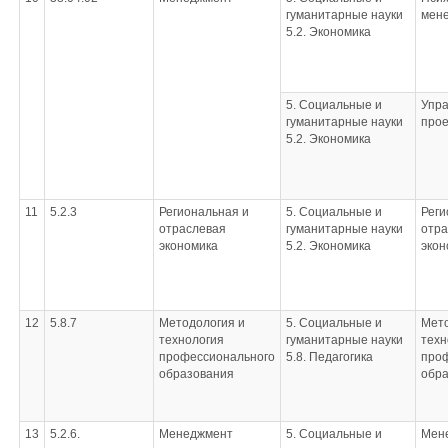
гуманитарные науки
мен
5.2. Экономика
5. Социальные и
Упр
гуманитарные науки
прое
5.2. Экономика
11
5.2.3
Региональная и
5. Социальные и
Реги
отраслевая
гуманитарные науки
отра
экономика
5.2. Экономика
экон
12
5.8.7
Методология и
5. Социальные и
Мето
технология
гуманитарные науки
техн
профессионального
5.8. Педагогика
про
образования
обр
13
5.2.6.
Менеджмент
5. Социальные и
Мен