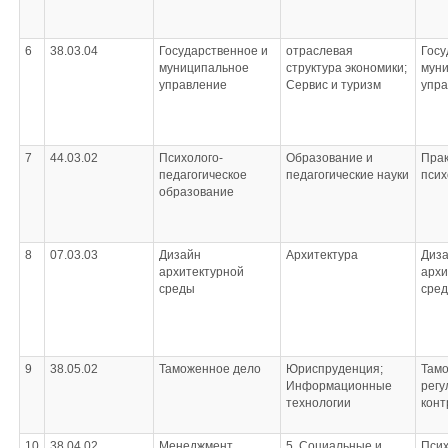
6
38.03.04
Государственное и
отраслевая
Госу
муниципальное
структура экономики;
мун
управление
Сервис и туризм
упра
7
44.03.02
Психолого-
Образование и
Прак
педагогическое
педагогические науки
псих
образование
8
07.03.03
Дизайн
Архитектура
Диз
архитектурной
архи
среды
сре
9
38.05.02
Таможенное дело
Юриспруденция;
Там
Информационные
регу
технологии
конт
10
38.04.02
Менеджмент
5. Социальные и
Псих