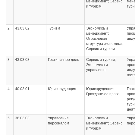
менеджмент; Сервис
мене
и туризм
тури
2
43.03.02
Туризм
Экономика и
Упра
менеджмент;
проц
Отраслевая
инду
структура экономики;
Сервис и туризм
3
43.03.03
Гостиничное дело
Сервис и туризм;
Упра
Экономика и
проц
управление
инду
гост
4
40.03.01
Юриспруденция
Юриспруденция;
Граж
Гражданское право
прав
регу
тури
деят
5
38.03.03
Управление
Экономика и
Упр
персоналом
менеджмент; Сервис
пер
и туризм