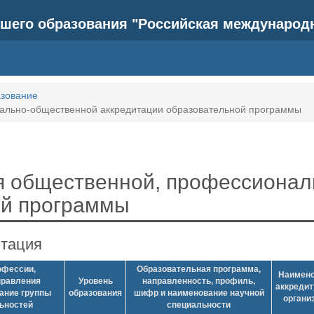
шего образования "Российская международ
зование
ально-общественной аккредитации образовательной программы
я общественной, профессиона
ой программы
итация
офессии,
Образовательная программа,
Наимено
правления
Уровень
направленность, профиль,
аккреди
вание группы
образования
шифр и наименование научной
органи
ьностей
специальности