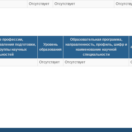
Отсутствует
Отсутствует
Отсутств
е профессии,
Образовательная программа,
авления подготовки,
Уровень
направленность, профиль, шифр и
группы научных
образования
наименование научной
ьностей
специальности
Отсутствует
Отсутствует