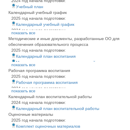
2024 год начала подготовки:
Учебный план
Календарный учебный график
2025 год начала подготовки:
Календарный учебный график
2024 год начала подготовки:
показать все
Календарный учебный график
Методические и иные документы, разработанные ОО для
обеспечения образовательного процесса
2025 год начала подготовки:
Календарный план воспитания
Методические рекомендации дипломный проект
показать все
(работа) 2025
Рабочая программа воспитания
Методические рекомендации КР (проект)
2025 год начала подготовки:
Методические рекомендации по индивидуальному
Рабочая программа воспитания
проекту
2024 год начала подготовки:
показать все
2024 год начала подготовки:
Рабочая программа воспитания
Календарный план воспитательной работы
Методические рекомендации дипломный проект
2024 год начала подготовки:
(работа) 2024
Календарный план воспитательной работы
Методические рекомендации КР (проект)
Оценочные материалы
Методические рекомендации по индивидуальному
2025 год начала подготовки:
проекту
Комплект оценочных материалов
Сведения о педагогических работниках