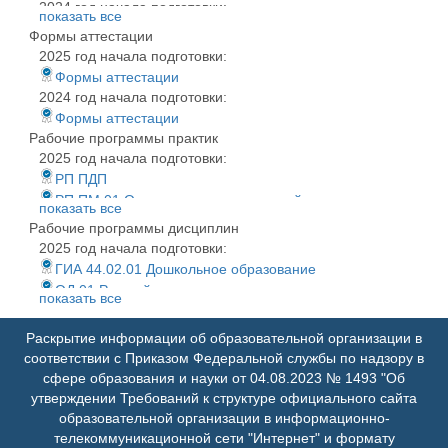
2024 год начала подготовки:
показать все
Комплект оценочных материалов с ключами
Формы аттестации
2025 год начала подготовки:
Формы аттестации
2024 год начала подготовки:
Формы аттестации
Рабочие программы практик
2025 год начала подготовки:
РП ПДП
РП ПМ.01 Организация мероприятий, направленных на
показать все
укрепление здоровья и физическое развитие детей
Рабочие программы дисциплин
раннего и дошкольного возраста
2025 год начала подготовки:
РП ПМ.02 Организация различных видов деятельности
ГИА 44.02.01 Дошкольное образование
детей в дошкольной образовательной организации
ОД.01 Русский язык
показать все
РП ПМ.03 Организация процесса обучения по основным
ОД.02 Литература
общеобразовательным программам дошкольного
ОД.03 История
Раскрытие информации об образовательной организации в
образования
ОД.04 Обществознание
соответствии с Приказом Федеральной службы по надзору в
РП ПМ.04 Организация воспитательного процесса детей
ОД.05 География
сфере образования и науки от 04.08.2023 № 1493 "Об
раннего и дошкольного возраста в дошкольной
ОД.06 Иностранный язык
утверждении Требований к структуре официального сайта
образовательной организации
ОД.07 Математика
образовательной организации в информационно-
РП ПМ.05 Организация взаимодействия с родителями
ОД.08 Информатика
телекоммуникационной сети "Интернет" и формату
(законными представителями) детей и сотрудниками ДОО