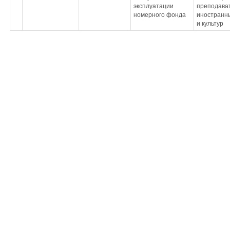
эксплуатации
преподава
номерного фонда
иностранн
и культур