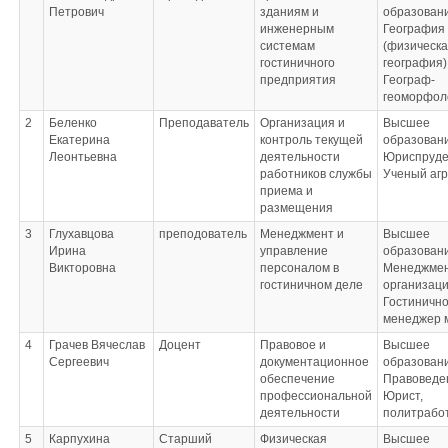
Петрович
зданиям и
образован
инженерным
География
системам
(физическ
гостиничного
география)
предприятия
Географ-
геоморфол
2
Беленко
Преподаватель
Организация и
Высшее
Екатерина
контроль текущей
образован
Леонтьевна
деятельности
Юриспруде
работников службы
Ученый аг
приема и
размещения
3
Глухавцова
преподователь
Менеджмент и
Высшее
Ирина
управление
образован
Викторовна
персоналом в
Менеджме
гостиничном деле
организац
Гостинично
менеджер 
4
Грачев Вячеслав
Доцент
Правовое и
Высшее
Сергеевич
документационное
образован
обеспечение
Правоведе
профессиональной
Юрист,
деятельности
политрабо
5
Карпухина
Старший
Физическая
Высшее