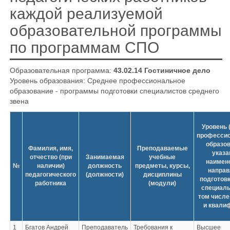
каждой реализуемой
образовательной программы
по программам СПО
Образовательная программа:
43.02.14 Гостиничное дело
Уровень образования: Среднее профессиональное
образование - программы подготовки специалистов среднего
звена
Уровень 
профессио
образов
Фамилия, имя,
Преподаваемые
указа
отчество (при
Занимаемая
учебные
наимен
№
наличии)
должность
предметы, курсы,
направ
педагогического
(должности)
дисциплины
подготовк
работника
(модули)
специаль
том числе
и квали
1
Бгатов Андрей
Преподаватель
Требования к
Высшее