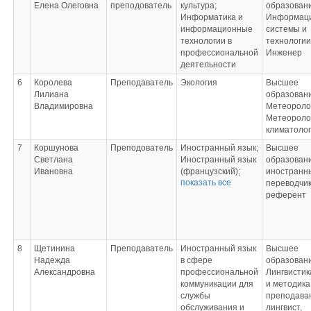
Елена Олеговна
преподователь
культура;
образован
Информатика и
Информац
информационные
системы и
технологии в
технологии
профессиональной
Инженер
деятельности
6
Королева
Преподаватель
Экология
Высшее
Лилиана
образован
Владимировна
Метеороло
Метеороло
климатолог
7
Коршунова
Преподователь
Иностранный язык;
Высшее
Светлана
Иностранный язык
образован
Ивановна
(французский);
иностранн
показать все
Иностранный язык
переводчик
в сфере
референт
профессиональной
коммуникации для
службы
бронирования и
8
Щетинина
Преподаватель
Иностранный язык
Высшее
продаж
Надежда
в сфере
образован
Александровна
профессиональной
Лингвистик
коммуникации для
и методика
службы
преподава
обслуживания и
лингвист,