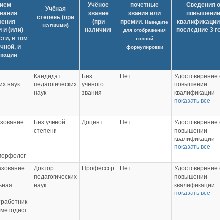
нием
Учёное
почетные
Сведения о
Учёная
вания
звание
звания или
повышении
степень (при
ления
(при
премии.
квалификации 
Наведите
наличии)
 и (или)
наличии)
последние 3 г
для отображения
ти, в том
полной
чной, и
формулировки
кации
Кандидат
Без
Нет
Удостоверение 
их наук
педагогических
ученого
повышении
наук
звания
квалификации
показать все
серия ПК №
0399483 от
05.04.2019 "Раб
зование
Без ученой
Доцент
Нет
Удостоверение 
преподавателя 
степени
повышении
электронной
квалификации
информационно
показать все
№363102805292
образовательн
оморфолог
16.08.2022 г.
среде вуза", 16
"Инновационны
часов, РМАТ.
азование
Доктор
Профессор
Нет
Удостоверение 
педагогические
Удостоверение 
педагогических
повышении
технологии в
повышении
ьная
наук
квалификации
условиях
квалификации п
показать все
серия ПК
реализации ФГ
программе
тработник,
№0399477 от
СПО", 24 часа,
№0000063 от
-методист
05.04.2019, "Ра
Институт
28.06.2019,
преподавателя 