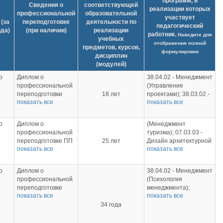
программ, в
Сведения о
соответствующей
реализации которых
профессиональной
образовательной
участвует
(за
переподготовке
деятельности по
педагогический
ода)
(при наличии)
реализации
работник.
Наведите для
учебных
отображения полной
предметов, курсов,
формулировки
дисциплин
(модулей)
о
Диплом о
38.04.02 - Менеджмент
профессиональной
(Управление
переподготовки
18 лет
проектами); 38.03.02 -
показать все
показать все
серия ПП №
Менеджмент
0069813 от
(Международный
ота
22.06.2018,
менеджмент в
о
Диплом о
(Менеджмент
в
"Менеджмент
туризме); 38.04.02 -
профессиональной
туризма); 07.03.03 -
гостеприимства",
Менеджмент
переподготовке ПП
25 лет
Дизайн архитектурной
-
288 часов, РМАТ.
(Управление
показать все
показать все
 от
№0070064 от
среды (Дизайн
ой
Диплом о
устойчивым развитием
29.12.2017, "Теория
архитектурной среды);
профессиональной
предприятий туризма
е
и методика
38.03.02 - Менеджмент
переподготовке ПП
и индустрии
о
Диплом о
38.04.02 - Менеджмент
профессионального
(Международный
о
№0070063 от
гостеприимства);
профессиональной
(Психология
образования в
менеджмент в
29.12.2017, "Теория
38.03.03 - Управление
переподготовке
менеджмента);
сфере туризма и
туризме); 38.03.03 -
о
и методика
показать все
персоналом
показать все
серия ПП-I №
38.04.02 - Менеджмент
ОС
сервиса", 288 часов,
Управление
профессионального
(Управление
974557 от
34 года
(Управление
РМАТ.
персоналом
образования в
персоналом); 43.03.02
бота
28.02.2013,
проектами); 5.2.3 -
(Управление
сфере туризма и
- Туризм (Управление
в
"Менеджмент", 288
Региональная и