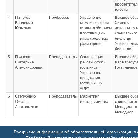
просветител
работы
4
Питюков
Профессор
Управление
Высшее обр
Владимир
межличностным
Химия с
Юрьевич
взаимодействием
дополнител
в гостиницах и
специальнос
иных средствах
биология
размещения
Учитель хим
биологии
5
Пьянова
Преподаватель
Организация
Высшее обра
Екатерина
работы служб
магистратур
Александровна
гостиницы;
Гостиничное
Управление
продажами
гостиничных
услуг
6
Степуренко
Преподаватель
Маркетинг
Высшее обра
Оксана
гостеприимства
специалитет
Анатольевна
Менеджмент
Менеджер
Раскрытие информации об образовательной организации в с