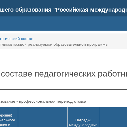
шего образования "Российская международ
гогический состав
отников каждой реализуемой образовательной программы
составе педагогических работн
зование - профессиональная переподготовка
уровни)
нального
Награды,
ания с
международные