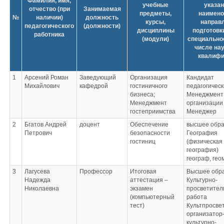
Фамилия, имя,
учебные
указа
отчество (при
Занимаемая
предметы,
наимено
№
наличии)
должность
курсы,
направ
педагогического
(должности)
дисциплины
подготовки
работника
(модули)
специальнос
числе нау
квалифи
1
Арсений Роман
Заведующий
Организация
Кандидат
Михайлович
кафедрой
гостиничного
педагогическ
бизнеса;
Менеджмент
Менеджмент
организации
гостеприимства
Менеджер
2
Бгатов Андрей
доцент
Обеспечение
высшее обра
Петрович
безопасности
География
гостиниц
(физическая
география)
географ, ге
3
Лагусева
Профессор
Итоговая
Высшее обр
Надежда
аттестация –
Культурно-
Николаевна
экзамен
просветител
(компьютерный
работа
тест)
Культпросве
организатор
культурно-