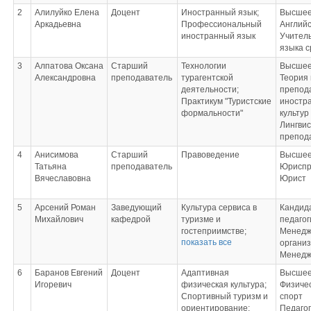
2
Алилуйко Елена
Доцент
Иностранный язык;
Высшее
Аркадьевна
Профессиональный
Английс
иностранный язык
Учитель
языка 
3
Алпатова Оксана
Старший
Технологии
Высшее
Александровна
преподаватель
турагентской
Теория 
деятельности;
препод
Практикум "Туристские
иностра
формальности"
культур
Лингвис
препод
4
Анисимова
Старший
Правоведение
Высшее
Татьяна
преподаватель
Юриспр
Вячеславовна
Юрист
5
Арсений Роман
Заведующий
Культура сервиса в
Кандид
Михайлович
кафедрой
туризме и
педагог
гостеприимстве;
Менедж
показать все
Проектирование
органи
траектории
Менедж
профессионального
6
Баранов Евгений
Доцент
Адаптивная
Высшее
развития;
Игоревич
физическая культура;
Физичес
Стандартизация и
Спортивный туризм и
спорт
сертификация в
ориентирование;
Педагог