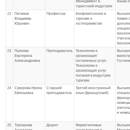
Менеджмент в
языка и
туристской индустрии
22
Питюков
Профессор
Конфликтология в
Высшее
Владимир
туризме и
Химия 
Юрьевич
гостеприимстве
дополн
специа
биолог
Учитель
биолог
23
Пьянова
Преподаватель
Технологии и
Высшее
Екатерина
организация
магист
Александровна
гостиничных услуг;
Гостин
Технологии и
организация услуг
питания в индустрии
туризма
24
Суворова Ирина
Старший
Третий иностранный
Высшее
Евгеньевна
преподаватель
язык (французский)
специал
францу
немецки
учитель
и немец
25
Торгашова
Доцент
Маркетинговые
Высшее