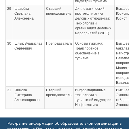
индустрии туризма
29
Шварёва
Старший
Дипломатический
Высшее
Светлана
преподователь
протокол и этика
Юриспр
Алексеевна
деловых отношений;
Юрист
Технологии и
организация деловых
мероприятий (МICE)
30
Шлык Владислав
Преподаватель
Основы туризма;
Высшее
Сергеевич
Транспортное
бакалав
обеспечение в
магист
туризме
Бакалав
направл
Магистр
направл
менедж
Бакалав
31
Яшкова
Старший
Информационные
Высшее
Екатерина
преподаватель
технологии в
Эконом
Александровна
туристской индустрии;
киберн
Информатика
Эконом
Раскрытие информации об образовательной организации в