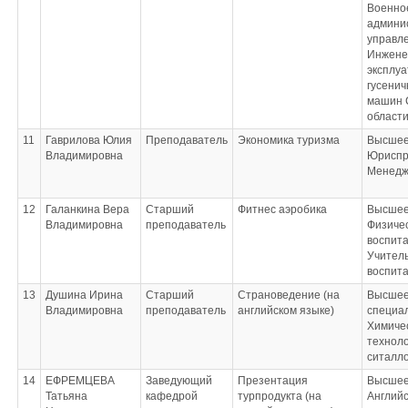
Военно
админи
управл
Инжене
эксплу
гусенич
машин 
област
11
Гаврилова Юлия
Преподаватель
Экономика туризма
Высшее
Владимировна
Юриспр
Менедж
12
Галанкина Вера
Старший
Фитнес аэробика
Высшее
Владимировна
преподаватель
Физиче
воспит
Учитель
воспит
13
Душина Ирина
Старший
Страноведение (на
Высшее
Владимировна
преподаватель
английском языке)
специа
Химиче
техноло
ситалл
14
ЕФРЕМЦЕВА
Заведующий
Презентация
Высшее
Татьяна
кафедрой
турпродукта (на
Английс