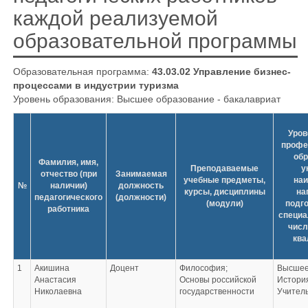
каждой реализуемой
образовательной программы
Образовательная программа:
43.03.02 Управление бизнес-
процессами в индустрии туризма
Уровень образования: Высшее образование - бакалавриат
Уров
профе
обр
Фамилия, имя,
Преподаваемые
у
отчество (при
Занимаемая
учебные предметы,
наи
№
наличии)
должность
курсы, дисциплины
на
педагогического
(должности)
(модули)
подго
работника
специа
числ
ква
1
Акишина
Доцент
Философия;
Высшее
Анастасия
Основы российской
Истори
Николаевна
государственности
Учител