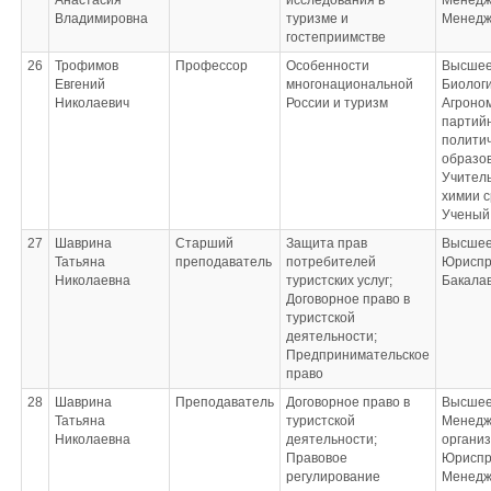
Анастасия
исследования в
Менедж
Владимировна
туризме и
Менедж
гостеприимстве
26
Трофимов
Профессор
Особенности
Высшее
Евгений
многонациональной
Биологи
Николаевич
России и туризм
Агроно
партий
полити
образо
Учитель
химии 
Ученый
27
Шаврина
Старший
Защита прав
Высшее
Татьяна
преподаватель
потребителей
Юриспр
Николаевна
туристских услуг;
Бакала
Договорное право в
туристской
деятельности;
Предпринимательское
право
28
Шаврина
Преподаватель
Договорное право в
Высшее
Татьяна
туристской
Менедж
Николаевна
деятельности;
органи
Правовое
Юриспр
регулирование
Менедж