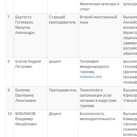
туристской индустрии
Физическая культура и
культур
спорт
7
Баутиста
Старший
Второй иностранный
Высшее
Гутиеррес
преподаватель
язык
Английс
Мануэль
испанск
Алехандро
Магист
лиценз
(эквива
российс
образов
8
Бгатов Андрей
доцент
География
высшее
Петрович
международного
Геогра
туризма;
(физич
показать все
Инновации в туризме
географ
и гостеприимстве;
географ
Технологии и
9
Беленко
Преподаватель
Технологии и
Высшее
организация
Екатерина
организация услуг
Юриспр
экскурсионных услуг;
Леонтьевна
питания в индустрии
Ученый
Технологии
туризма
туроператорской
деятельности;
10
ВОБЛИКОВ
Доцент
Безопасность
Высшее
Туристско-
Владимир
жизнедеятельности
Команд
рекреационное
Михайлович
тактиче
проектирование
гусенич
колесн