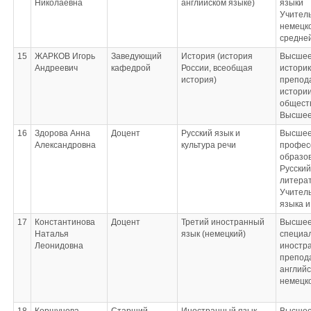
Николаевна
английском языке)
языки
Учитель
немецко
средне
15
ЖАРКОВ Игорь
Заведующий
История (история
Высшее
Андреевич
кафедрой
России, всеобщая
историк
история)
препод
истории
общест
Высшее
16
Здорова Анна
Доцент
Русский язык и
Высше
Александровна
культура речи
профес
образо
Русский
литера
Учитель
языка и
17
Константинова
Доцент
Третий иностранный
Высшее
Наталья
язык (немецкий)
специал
Леонидовна
иностр
препод
английс
немецко