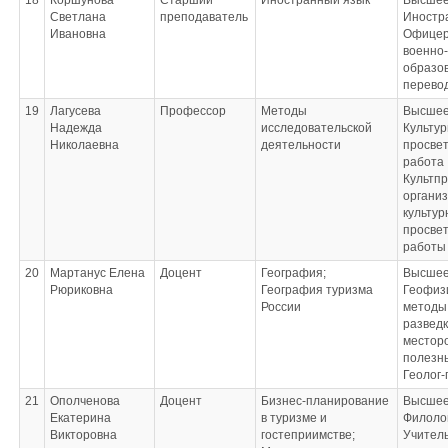
18
Коршунова
Старший
Иностранный язык
Высшее
Светлана
преподаватель
Иностр
Ивановна
Офицер
военно
образо
перево
19
Лагусева
Профессор
Методы
Высшее
Надежда
исследовательской
Культур
Николаевна
деятельности
просве
работа
Культпр
органи
культур
просве
работы
20
Мартанус Елена
Доцент
География;
Высшее
Рюриковна
География туризма
Геофиз
России
методы 
развед
местор
полезн
Геолог-
21
Ополченова
Доцент
Бизнес-планирование
Высшее
Екатерина
в туризме и
Филоло
Викторовна
гостеприимстве;
Учитель