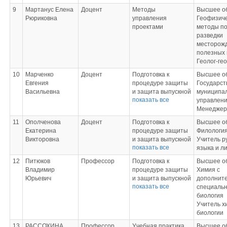
9
Мартанус Елена
Доцент
Методы
Высшее о
Рюриковна
управления
Геофизич
проектами
методы по
разведки
месторож
полезных
Геолог-ге
10
Марченко
Доцент
Подготовка к
Высшее о
Евгения
процедуре защиты
Государст
Васильевна
и защита выпускной
муниципа
показать все
квалификационной
управлен
работы;
Менеджер
Инвестиционный
11
Ополченова
Доцент
Подготовка к
Высшее о
анализ и
Екатерина
процедуре защиты
Филологи
финансирование
Викторовна
и защита выпускной
Учитель р
проектов;
показать все
квалификационной
языка и л
Управленческая
работы;
экономика
12
Питюков
Профессор
Подготовка к
Высшее о
Теория
Владимир
процедуре защиты
Химия с
организации и
Юрьевич
и защита выпускной
дополнит
организационное
показать все
квалификационной
специаль
поведение;
работы;
биология
Современный
Инновационные
Учитель х
стратегический
технологий
биологии
анализ;
межличностного
Стандартизация в
13
РАССОХИНА
Профессор
Учебная практика
Высшее об