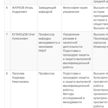
средней 
6
ЖАРКОВ Игорь
Заведующий
Философия науки
Высшее о
Андреевич
кафедрой
управления
историк
преподав
истории и
общество
Высшее о
7
КУЗНЕЦОВ Олег
Профессор
Управление
Высшее о
Алексеевич
кафедры
рисками в
Производ
менеджмента и
проектной
корпусов
экономики
деятельности;
Инженер-
РМАТ
Подготовка к
процедуре защиты
и защита выпускной
квалификационной
работы
8
Лагусева
Профессор
Подготовка к
Высшее о
Надежда
процедуре защиты
Культурно
Николаевна
и защита выпускной
просветит
квалификационной
работа
работы;
Культпрос
Методы
организат
исследований в
культурно-
менеджменте
просветит
работы