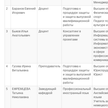
Менеджер
2
Баранов Евгений
Доцент
Подготовка к
Высшее о
Игоревич
процедуре защиты
Физическа
и защита выпускной
спорт
квалификационной
Педагог п
работы
культуре и
3
Быков Илья
Доцент
Консалтинг в
Высшее о
Анатольевич
управлении
Информа
проектами
системы в
Информат
экономист
в сфере
професси
коммуник
4
Гусева Ирина
Преподаватель
Подготовка к
Высшее о
Витальевна
процедуре защиты
Юриспруд
и защита выпускной
Юрист
квалификационной
работы
5
ЕФРЕМЦЕВА
Заведующий
Профессиональный
Высшее о
Татьяна
кафедрой
иностранный язык
Английски
Николаевна
языки
Учитель а
немецкого