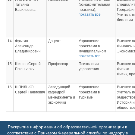
взаимодействия в
управлении
Татьяна
(ознакомительная
специали
кросс-культурной
проектами;
Васильевна
практика);
География
среде
Формирование
показать все
Производственная
Учитель г
проектной команды
практика
биологии
(педагогическая
практика);
Производственная
практика (научно-
14
Фрыгин
Доцент
Управление
Высшее о
исследовательская
Александр
проектами в
Финансы и
работа);
Владимирович
муниципальном
Экономис
Производственная
показать все
управлении;
практика (практика
Подготовка к
15
Шишов Сергей
Профессор
Психология
Высшее о
по профилю
процедуре защиты
Евгеньевич
управления
Физика
профессиональной
и защита выпускной
Физик, пр
деятельности);
квалификационной
Подготовка к
работы;
процедуре защиты
16
ШПИЛЬКО
Заведующий
Зарубежный опыт
Управление
Высшее о
и защита выпускной
Сергей Павлович
кафедрой
государственного и
проектами в
Учитель и
квалификационной
менеджмента и
муниципального
туризме
общество
работы;
экономики
управления;
История и
Концептология
Управление
общество
устойчивого
мотивацией
развития
государственных и
территорий;
муниципальных
Раскрытие информации об образовательной организации в
Стратегический
служащих
соответствии с Приказом Федеральной службы по надзору в
маркетинг проектов