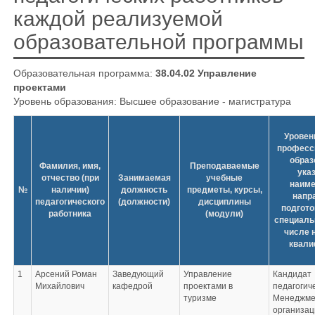
каждой реализуемой
образовательной программы
Образовательная программа:
38.04.02 Управление
проектами
Уровень образования: Высшее образование - магистратура
Уровен
професс
образ
Фамилия, имя,
Преподаваемые
ука
отчество (при
Занимаемая
учебные
наиме
№
наличии)
должность
предметы, курсы,
напр
педагогического
(должности)
дисциплины
подгото
работника
(модули)
специаль
числе 
квали
1
Арсений Роман
Заведующий
Управление
Кандидат
Михайлович
кафедрой
проектами в
педагогич
туризме
Менеджме
организац