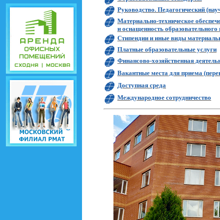
Руководство. Педагогический (нау
Материально-техническое обеспеч
и оснащенность образовательного 
Стипендии и иные виды материаль
Платные образовательные услуги
Финансово-хозяйственная деятель
Вакантные места для приема (пере
Доступная среда
Международное сотрудничество