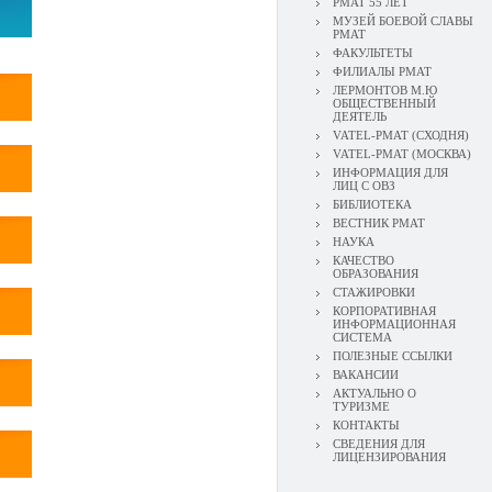
РМАТ 55 ЛЕТ
МУЗЕЙ БОЕВОЙ СЛАВЫ
РМАТ
ФАКУЛЬТЕТЫ
ФИЛИАЛЫ РМАТ
ЛЕРМОНТОВ М.Ю
ОБЩЕСТВЕННЫЙ
ДЕЯТЕЛЬ
VATEL-РМАТ (СХОДНЯ)
VATEL-РМАТ (МОСКВА)
ИНФОРМАЦИЯ ДЛЯ
ЛИЦ С ОВЗ
БИБЛИОТЕКА
ВЕСТНИК РМАТ
НАУКА
КАЧЕСТВО
ОБРАЗОВАНИЯ
СТАЖИРОВКИ
КОРПОРАТИВНАЯ
ИНФОРМАЦИОННАЯ
СИСТЕМА
ПОЛЕЗНЫЕ ССЫЛКИ
ВАКАНСИИ
АКТУАЛЬНО О
ТУРИЗМЕ
КОНТАКТЫ
СВЕДЕНИЯ ДЛЯ
ЛИЦЕНЗИРОВАНИЯ