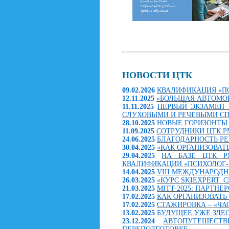
НОВОСТИ ЦТК
09.02.2026
КВАЛИФИКАЦИЯ «П
12.11.2025
«БОЛЬШАЯ АВТОМО
11.11.2025
ПЕРВЫЙ ЭКЗАМЕН 
СЛУХОВЫМИ И РЕЧЕВЫМИ С
28.10.2025
НОВЫЕ ГОРИЗОНТЫ 
11.09.2025
СОТРУДНИКИ ЦТК Р
24.06.2025
БЛАГОДАРНОСТЬ Р
30.04.2025
«КАК ОРГАНИЗОВАТ
29.04.2025
НА БАЗЕ ЦТК Р
КВАЛИФИКАЦИИ «ПСИХОЛОГ-
14.04.2025
VIII МЕЖДУНАРОДН
26.03.2025
«КУРС SKIEXPERT.
21.03.2025
MITT-2025: ПАРТН
17.02.2025
КАК ОРГАНИЗОВАТЬ
17.02.2025
СТАЖИРОВКА – «ЧА
13.02.2025
БУДУЩЕЕ УЖЕ ЗДЕСЬ
23.12.2024
АВТОПУТЕШЕСТ