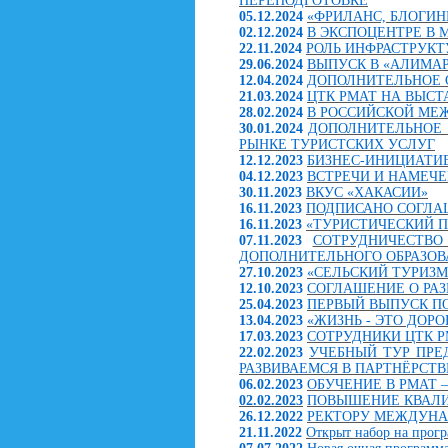
ПЕРЕПОДГОТОВКЕ
05.12.2024
«ФРИЛАНС, БЛОГИН
02.12.2024
В ЭКСПОЦЕНТРЕ В 
22.11.2024
РОЛЬ ИНФРАСТРУК
29.06.2024
ВЫПУСК В «АЛИМАР
12.04.2024
ДОПОЛНИТЕЛЬНОЕ О
21.03.2024
ЦТК РМАТ НА ВЫСТА
28.02.2024
В РОССИЙСКОЙ МЕ
30.01.2024
ДОПОЛНИТЕЛЬНОЕ 
РЫНКЕ ТУРИСТСКИХ УСЛУГ
12.12.2023
БИЗНЕС-ИНИЦИАТИ
04.12.2023
ВСТРЕЧИ И НАМЕЧ
30.11.2023
ВКУС «ХАКАСИИ»
16.11.2023
ПОДПИСАНО СОГЛА
16.11.2023
«ТУРИСТИЧЕСКИЙ 
07.11.2023
СОТРУДНИЧЕСТВО
ДОПОЛНИТЕЛЬНОГО ОБРАЗОВ
27.10.2023
«СЕЛЬСКИЙ ТУРИЗМ
12.10.2023
СОГЛАШЕНИЕ О РА
25.04.2023
ПЕРВЫЙ ВЫПУСК П
13.04.2023
«ЖИЗНЬ - ЭТО ДОРО
17.03.2023
СОТРУДНИКИ ЦТК 
22.02.2023
УЧЕБНЫЙ ТУР ПРЕ
РАЗВИВАЕМСЯ В ПАРТНЁРСТВ
06.02.2023
ОБУЧЕНИЕ В РМАТ 
02.02.2023
ПОВЫШЕНИЕ КВАЛИ
26.12.2022
РЕКТОРУ МЕЖДУНА
21.11.2022
Открыт набор на прог