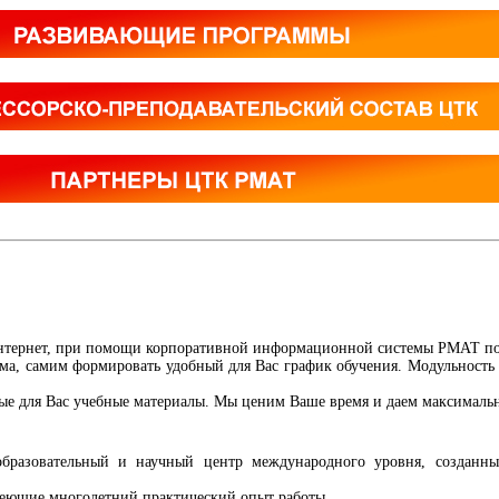
нтернет, при помощи корпоративной информационной системы РМАТ поз
ома, самим формировать удобный для Вас график обучения. Модульность
ные для Вас учебные материалы. Мы ценим Ваше время и даем максималь
разовательный и научный центр международного уровня, созданны
еющие многолетний практический опыт работы.