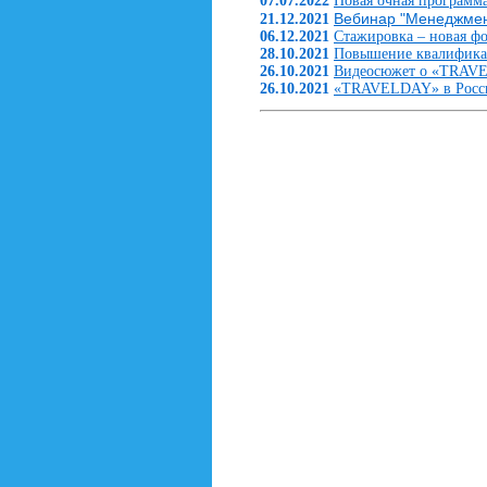
07.07.2022
Новая очная програм
Вебинар "Менеджмент
21.12.2021
06.12.2021
Стажировка – новая ф
28.10.2021
Повышение квалифи
26.10.2021
Видеосюжет о «TRAVE
26.10.2021
«TRAVELDAY» в Росси