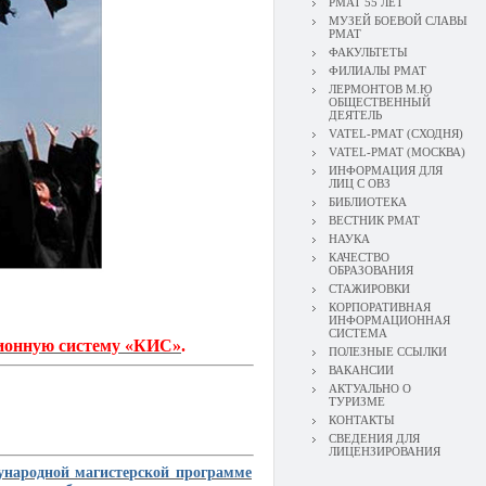
РМАТ 55 ЛЕТ
МУЗЕЙ БОЕВОЙ СЛАВЫ
РМАТ
ФАКУЛЬТЕТЫ
ФИЛИАЛЫ РМАТ
ЛЕРМОНТОВ М.Ю
ОБЩЕСТВЕННЫЙ
ДЕЯТЕЛЬ
VATEL-РМАТ (СХОДНЯ)
VATEL-РМАТ (МОСКВА)
ИНФОРМАЦИЯ ДЛЯ
ЛИЦ С ОВЗ
БИБЛИОТЕКА
ВЕСТНИК РМАТ
НАУКА
КАЧЕСТВО
ОБРАЗОВАНИЯ
СТАЖИРОВКИ
КОРПОРАТИВНАЯ
ИНФОРМАЦИОННАЯ
СИСТЕМА
ионную систему «КИС»
.
ПОЛЕЗНЫЕ ССЫЛКИ
ВАКАНСИИ
АКТУАЛЬНО О
ТУРИЗМЕ
КОНТАКТЫ
СВЕДЕНИЯ ДЛЯ
ЛИЦЕНЗИРОВАНИЯ
народной магистерской программе