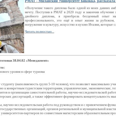
РМАТ - Миланский Университет Бикокка, рассказала 
«
Получение такого диплома было одной из моих давних амб
мечту. Поступив в РМАТ в 2020 году и закончив обучение 
двойного диплома, я приобрела бесценный опыт 
профессионального, это ещё и опыт жизни за рубежом, э
погружение в культуру, искусство и кухню Италии, которые сл
Читать полностью...
готовки 38.04.02 «Менеджмент»
то:
нового уровня в сфере туризма
студенту (наполняемость групп 5-10 человек), что позволяет максимально уч
но к конкретным туристским территориям, управленческие, экономические, те
антов в организации самостоятельной работы, научно-исследовательской рабо
стерских диссертаций, а также эффективнее формировать концептуальность м
ы, научно-исследовательская работа под руководством и с привлечением функц
егосударственных организаций, органов региональной и муниципальной власт
х университетов-партнеров по совместным магистерским образовательным пр