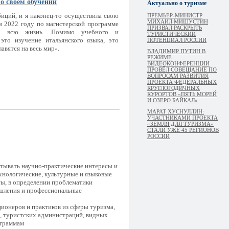
о своем обучении
Актуально о туризме
иций, и я наконец-то осуществила свою
ПРЕМЬЕР-МИНИСТР
МИХАИЛ МИШУСТИН
в 2022 году по магистерской программе
ПРИЗВАЛ РАСКРЫТЬ
на всю жизнь. Помимо учебного и
ТУРИСТИЧЕСКИЙ
то изучение итальянского языка, это
ПОТЕНЦИАЛ РОССИИ
авятся на весь мир
.
»
ВЛАДИМИР ПУТИН В
РЕЖИМЕ
ВИДЕОКОНФЕРЕНЦИИ
ПРОВЁЛ СОВЕЩАНИЕ ПО
ВОПРОСАМ РАЗВИТИЯ
ПРОЕКТА ФЕДЕРАЛЬНЫХ
КРУГЛОГОДИЧНЫХ
КУРОРТОВ «ПЯТЬ МОРЕЙ
И ОЗЕРО БАЙКАЛ»
МАРАТ ХУСНУЛЛИН:
УЧАСТНИКАМИ ПРОЕКТА
«ЗЕМЛЯ ДЛЯ ТУРИЗМА»
СТАЛИ УЖЕ 45 РЕГИОНОВ
РОССИИ
итывать научно-практические интересы и
хнологические, культурные и языковые
ты, в определении проблематики
ышления и профессиональные
ионеров и практиков из сферы туризма,
и, туристских администраций, видных
ограммам