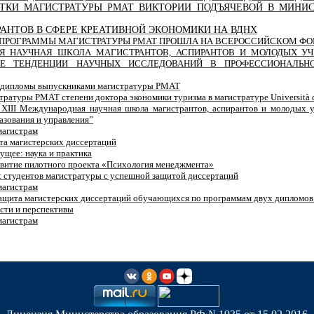
ТКИ МАГИСТРАТУРЫ РМАТ ВИКТОРИИ ПОДЪЯЧЕВОЙ В МИНИС
АНТОВ В СФЕРЕ КРЕАТИВНОЙ ЭКОНОМИКИ НА ВДНХ
 ПРОГРАММЫ МАГИСТРАТУРЫ РМАТ ПРОШЛА НА ВСЕРОССИЙСКОМ Ф
Я НАУЧНАЯ ШКОЛА МАГИСТРАНТОВ, АСПИРАНТОВ И МОЛОДЫХ У
ЫЕ ТЕНДЕНЦИИ НАУЧНЫХ ИССЛЕДОВАНИЙ В ПРОФЕССИОНАЛЬН
л дипломы выпускниками магистратуры РМАТ
тратуры РМАТ степени доктора экономики туризма в магистратуре Università de
 XIII Международная научная школа магистрантов, аспирантов и молодых 
азования и управления”
магистрам
та магистерских диссертаций
ущее: наука и практика
витие пилотного проекта «Психология менеджмента»
х студентов магистратуры с успешной защитой диссертаций
магистрам
ащита магистерских диссертаций обучающихся по программам двух дипломов:
сти и перспективы
магистрам