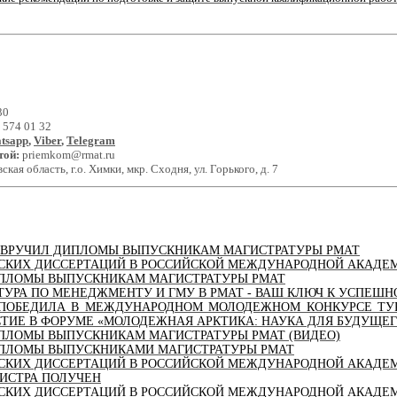
30
 574 01 32
tsapp
,
Viber
,
Telegram
той
:
priemkom@rmat.ru
кая область, г.о. Химки, мкр. Сходня, ул. Горького, д. 7
 ВРУЧИЛ ДИПЛОМЫ ВЫПУСКНИКАМ МАГИСТРАТУРЫ РМАТ
СКИХ ДИССЕРТАЦИЙ В РОССИЙСКОЙ МЕЖДУНАРОДНОЙ АКАДЕ
ИПЛОМЫ ВЫПУСКНИКАМ МАГИСТРАТУРЫ РМАТ
УРА ПО МЕНЕДЖМЕНТУ И ГМУ В РМАТ - ВАШ КЛЮЧ К УСПЕШНО
ПОБЕДИЛА В МЕЖДУНАРОДНОМ МОЛОДЕЖНОМ КОНКУРСЕ ТУР
СТИЕ В ФОРУМЕ «МОЛОДЕЖНАЯ АРКТИКА: НАУКА ДЛЯ БУДУЩЕГ
ИПЛОМЫ ВЫПУСКНИКАМ МАГИСТРАТУРЫ РМАТ (ВИДЕО)
ИПЛОМЫ ВЫПУСКНИКАМИ МАГИСТРАТУРЫ РМАТ
СКИХ ДИССЕРТАЦИЙ В РОССИЙСКОЙ МЕЖДУНАРОДНОЙ АКАДЕ
ИСТРА ПОЛУЧЕН
СКИХ ДИССЕРТАЦИЙ В РОССИЙСКОЙ МЕЖДУНАРОДНОЙ АКАДЕ