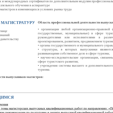
их и международных сертификатов по дополнительным модулям профессиональ
аллельного обучения в аспирантуре
-магистров в изменяющихся условиях рынка труда
В МАГИСТРАТУРУ
Область профессиональной деятельности выпуск
• организации любой организационно-правовой 
тнице
государственные, муниципальные) в сфере тур
 знаний
руководителями или исполнителями в разли
одавательству
проектированием, развитием, продвижением туризм
• органы государственного и муниципального управ
• структуры, в которых выпускники являютс
развивающими собственное дело в сфере туризма;
• научно-исследовательские организации, связан
сфере туристского развития;
• учреждения системы высшего и дополнительного
туризма.
сти выпускников-магистров:
ЩИМСЯ
чения
темы магистерских выпускных квалификационных работ по направлению: «П
ие рекомендации по подготовке и защите выпускной квалификационной рабо