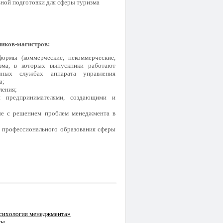
ной подготовки для сферы туризма
ников-магистров:
формы (коммерческие, некоммерческие,
изма, в которых выпускники работают
чных службах аппарата управления
а;
ления;
я предпринимателями, создающими и
ные с решением проблем менеджмента в
 профессионального образования сферы
сихология менеджмента»
ты