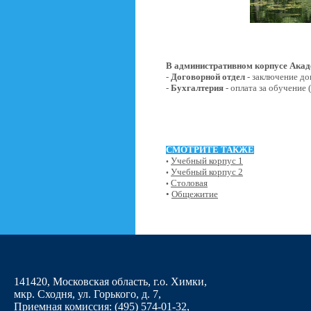
В административном корпусе Акад
-
Договорной отдел
- заключение до
-
Бухгалтерия
- оплата за обучение (
СМОТРИТЕ ТАКЖЕ
Учебный корпус 1
•
Учебный корпус 2
•
Столовая
•
•
Общежитие
141420, Московская область, г.о. Химки,
мкр. Сходня, ул. Горького, д. 7
,
Приемная комиссия: (495) 574-01-32,