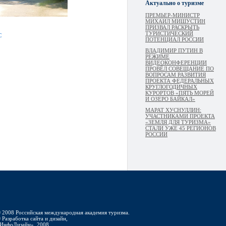
Актуально о туризме
ПРЕМЬЕР-МИНИСТР
МИХАИЛ МИШУСТИН
ПРИЗВАЛ РАСКРЫТЬ
ТУРИСТИЧЕСКИЙ
С
ПОТЕНЦИАЛ РОССИИ
ВЛАДИМИР ПУТИН В
РЕЖИМЕ
ВИДЕОКОНФЕРЕНЦИИ
ПРОВЁЛ СОВЕЩАНИЕ ПО
ВОПРОСАМ РАЗВИТИЯ
ПРОЕКТА ФЕДЕРАЛЬНЫХ
КРУГЛОГОДИЧНЫХ
КУРОРТОВ «ПЯТЬ МОРЕЙ
И ОЗЕРО БАЙКАЛ»
МАРАТ ХУСНУЛЛИН:
УЧАСТНИКАМИ ПРОЕКТА
«ЗЕМЛЯ ДЛЯ ТУРИЗМА»
СТАЛИ УЖЕ 45 РЕГИОНОВ
РОССИИ
 2008 Российская международная академия туризма.
 Разработка сайта и дизайн,
ИнфоДизайн», 2008