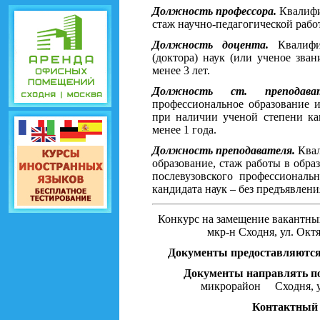
Должность профессора.
Квалифи
стаж научно-педагогической работ
Должность доцента.
Квалифик
(доктора) наук (или ученое зва
менее 3 лет.
Д
олжность ст. преподават
профессиональное образование и
при наличии ученой степени кан
менее 1 года.
Должность преподавателя.
Ква
образование, стаж работы в обра
послевузовского профессиональ
кандидата наук – без предъявлени
Конкурс на замещение вакантных
мкр-н Сходня, ул. Октя
Документы предоставляются 
Документы направлять по
микрорайон Сходня, ул.
Контактный 