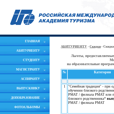
ГЛАВНАЯ
АБИТУРИЕНТУ
-
Скидки
- Скидк
АБИТУРИЕНТУ
Льготы, предоставляемые
Мо
СТУДЕНТУ
на образовательные прогр
МАГИСТРАНТУ
№
Категории
АСПИРАНТУ
1
"Семейная традиция" - при 
ВЫПУСКНИКУ
обучении близкого родствен
РМАТ / филиала РМАТ или п
ДОПОБРАЗОВАНИЕ
близкого родственника*
вып
РМАТ / филиала РМАТ
ФОТОАЛЬБОМЫ