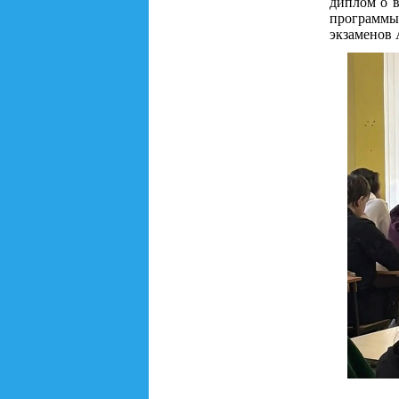
диплом о в
программы
экзаменов 