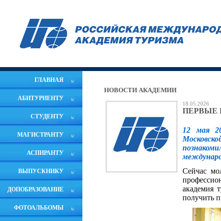
ГЛАВНАЯ
НОВОСТИ АКАДЕМИИ
АБИТУРИЕНТУ
18.05.2026
ПЕРВЫЕ 
СТУДЕНТУ
12 мая 2
МАГИСТРАНТУ
Московско
познаком
АСПИРАНТУ
междунаро
Сейчас мол
ВЫПУСКНИКУ
профессио
академия т
ДОПОБРАЗОВАНИЕ
получить п
ФОТОАЛЬБОМЫ