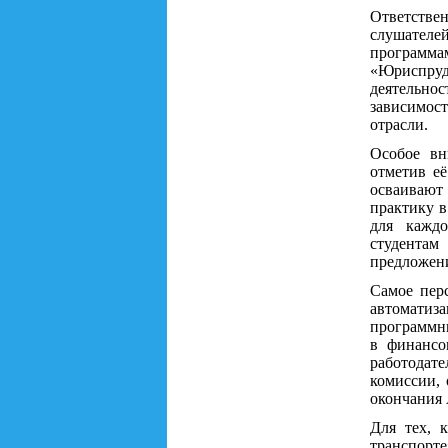
Ответстве
слушателей
программа
«Юриспруд
деятельно
зависимос
отрасли.
Особое вн
отметив её
осваивают 
практику в
для каждо
студентам
предложени
Самое перс
автоматиз
программны
в финансо
работодат
комиссии, 
окончания
Для тех, 
транспорт