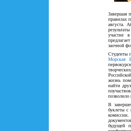
Завершая 
правилах п
августа. 
результат
участие в
предлагает
заочной фо
Студенты п
Морская 
первокурсн
творчески
Российской
жизнь помо
найти друз
поучаство
позволило 
В заверше
буклеты с
комиссии.
документо
будущей п
комфортног