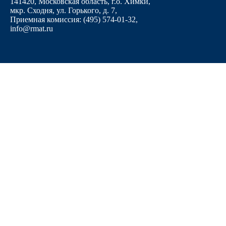
141420, Московская область, г.о. Химки,
мкр. Сходня, ул. Горького, д. 7
,
Приемная комиссия: (495) 574-01-32,
info@rmat.ru