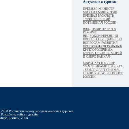
Актуально о туризме
ПРЕМЬЕР-МИНИСТР
МИХАИЛ МИШУСТИН
ПРИЗВАЛ РАСКРЫТЬ
ТУРИСТИЧЕСКИЙ
ПОТЕНЦИАЛ РОССИИ
ВЛАДИМИР ПУТИН В
РЕЖИМЕ
ВИДЕОКОНФЕРЕНЦИИ
ПРОВЁЛ СОВЕЩАНИЕ ПО
ВОПРОСАМ РАЗВИТИЯ
ПРОЕКТА ФЕДЕРАЛЬНЫХ
КРУГЛОГОДИЧНЫХ
КУРОРТОВ «ПЯТЬ МОРЕЙ
И ОЗЕРО БАЙКАЛ»
МАРАТ ХУСНУЛЛИН:
УЧАСТНИКАМИ ПРОЕКТА
«ЗЕМЛЯ ДЛЯ ТУРИЗМА»
СТАЛИ УЖЕ 45 РЕГИОНОВ
РОССИИ
 2008 Российская международная академия туризма.
 Разработка сайта и дизайн,
ИнфоДизайн», 2008