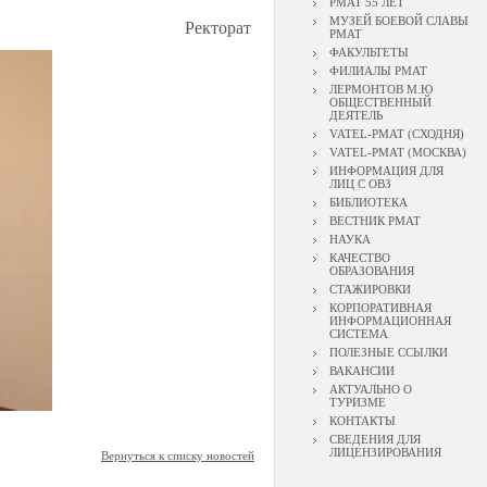
РМАТ 55 ЛЕТ
МУЗЕЙ БОЕВОЙ СЛАВЫ
Ректорат
РМАТ
ФАКУЛЬТЕТЫ
ФИЛИАЛЫ РМАТ
ЛЕРМОНТОВ М.Ю
ОБЩЕСТВЕННЫЙ
ДЕЯТЕЛЬ
VATEL-РМАТ (СХОДНЯ)
VATEL-РМАТ (МОСКВА)
ИНФОРМАЦИЯ ДЛЯ
ЛИЦ С ОВЗ
БИБЛИОТЕКА
ВЕСТНИК РМАТ
НАУКА
КАЧЕСТВО
ОБРАЗОВАНИЯ
СТАЖИРОВКИ
КОРПОРАТИВНАЯ
ИНФОРМАЦИОННАЯ
СИСТЕМА
ПОЛЕЗНЫЕ ССЫЛКИ
ВАКАНСИИ
АКТУАЛЬНО О
ТУРИЗМЕ
КОНТАКТЫ
СВЕДЕНИЯ ДЛЯ
ЛИЦЕНЗИРОВАНИЯ
Вернуться к списку новостей