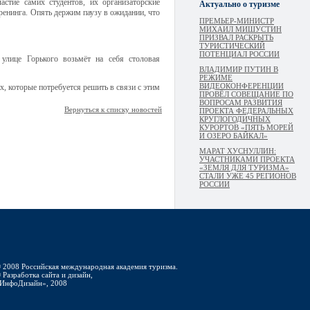
астие самих студентов, их организаторские
Актуально о туризме
ренинга. Опять держим паузу в ожидании, что
ПРЕМЬЕР-МИНИСТР
МИХАИЛ МИШУСТИН
ПРИЗВАЛ РАСКРЫТЬ
ТУРИСТИЧЕСКИЙ
ПОТЕНЦИАЛ РОССИИ
 улице Горького возьмёт на себя столовая
ВЛАДИМИР ПУТИН В
РЕЖИМЕ
ВИДЕОКОНФЕРЕНЦИИ
х, которые потребуется решить в связи с этим
ПРОВЁЛ СОВЕЩАНИЕ ПО
ВОПРОСАМ РАЗВИТИЯ
Вернуться к списку новостей
ПРОЕКТА ФЕДЕРАЛЬНЫХ
КРУГЛОГОДИЧНЫХ
КУРОРТОВ «ПЯТЬ МОРЕЙ
И ОЗЕРО БАЙКАЛ»
МАРАТ ХУСНУЛЛИН:
УЧАСТНИКАМИ ПРОЕКТА
«ЗЕМЛЯ ДЛЯ ТУРИЗМА»
СТАЛИ УЖЕ 45 РЕГИОНОВ
РОССИИ
 2008 Российская международная академия туризма.
 Разработка сайта и дизайн,
ИнфоДизайн», 2008