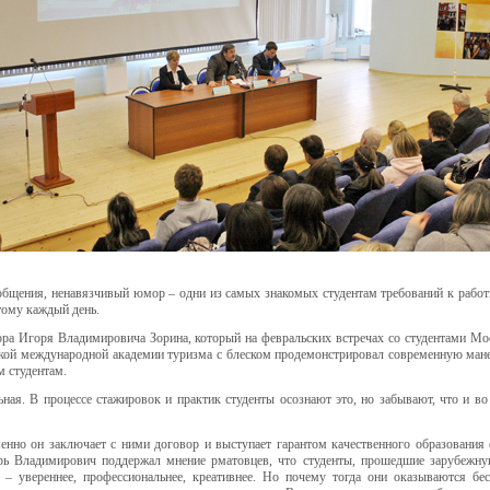
бщения, ненавязчивый юмор – одни из самых знакомых студентам требований к работн
тому каждый день.
тора Игоря Владимировича Зорина, который на февральских встречах со студентами М
кой международной академии туризма с блеском продемонстрировал современную мане
м студентам.
ьная. В процессе стажировок и практик студенты осознают это, но забывают, что и 
менно он заключает с ними договор и выступает гарантом качественного образования
рь Владимирович поддержал мнение рматовцев, что студенты, прошедшие зарубежную
 – увереннее, профессиональнее, креативнее. Но почему тогда они оказываются бе