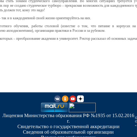
ны стать зонами студенческого самоуправления. Во многих ситуациях требуется уч
х пор не создано студенческое турбюро – прекрасная возможность для каждодневного т
ть должен тот, кому это надо!
так и в каждодневной своей жизни ориентируйтесь на них.
отного обучения, работы столовой (известие о том, что питание в корпусах на
ено аплодисментами), организации практики в России и за рубежом.
которых – преобразование академии в университет. Ректор рассказал об основных задача
Лицензия Министерства образования РФ №1935 от 15.02.2016
©
г.
©
«
Свидетельство о государственной аккредитации
Сведения об образовательной организации