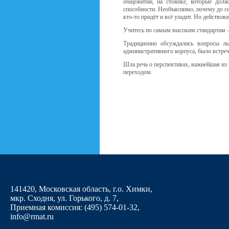
общежитии, на стоянке, которые долж
способности. Необъяснимо, почему до си
кто-то придёт и всё уладит. Но действова
Учитесь по самым высоким стандартам – 
Традиционно обсуждались вопросы льг
административного корпуса, было встреч
Шла речь о перспективах, важнейшая из 
переходом.
141420, Московская область, г.о. Химки,
мкр. Сходня, ул. Горького, д. 7
,
Приемная комиссия: (495) 574-01-32,
info@rmat.ru