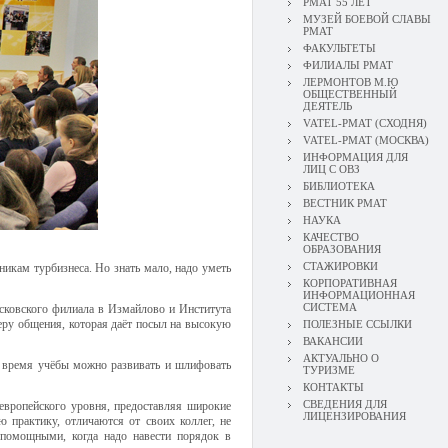
РМАТ 55 ЛЕТ
МУЗЕЙ БОЕВОЙ СЛАВЫ
РМАТ
ФАКУЛЬТЕТЫ
ФИЛИАЛЫ РМАТ
ЛЕРМОНТОВ М.Ю
ОБЩЕСТВЕННЫЙ
ДЕЯТЕЛЬ
VATEL-РМАТ (СХОДНЯ)
VATEL-РМАТ (МОСКВА)
ИНФОРМАЦИЯ ДЛЯ
ЛИЦ С ОВЗ
БИБЛИОТЕКА
ВЕСТНИК РМАТ
НАУКА
КАЧЕСТВО
ОБРАЗОВАНИЯ
СТАЖИРОВКИ
икам турбизнеса. Но знать мало, надо уметь
КОРПОРАТИВНАЯ
ИНФОРМАЦИОННАЯ
СИСТЕМА
осковского филиала в Измайлово и Института
ру общения, которая даёт посыл на высокую
ПОЛЕЗНЫЕ ССЫЛКИ
ВАКАНСИИ
АКТУАЛЬНО О
во время учёбы можно развивать и шлифовать
ТУРИЗМЕ
КОНТАКТЫ
СВЕДЕНИЯ ДЛЯ
 европейского уровня, предоставляя широкие
ЛИЦЕНЗИРОВАНИЯ
 практику, отличаются от своих коллег, не
спомощными, когда надо навести порядок в