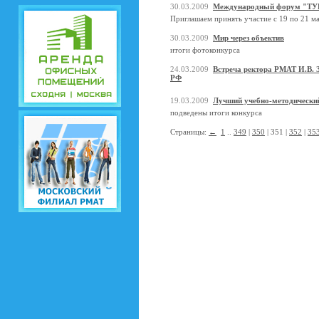
30.03.2009
Международный форум "Т
Приглашаем принять участие с 19 по 21 ма
30.03.2009
Мир через объектив
итоги фотоконкурса
24.03.2009
Встреча ректора РМАТ И.В. 
РФ
19.03.2009
Лучший учебно-методически
подведены итоги конкурса
Страницы:
←
1
..
349
|
350
| 351 |
352
|
35