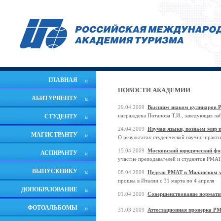
ГЛАВНАЯ
НОВОСТИ АКАДЕМИИ
АБИТУРИЕНТУ
29.04.2009
Высшим знаком кулинаров Р
награждена Потапова Т.И., заведующая л
СТУДЕНТУ
24.04.2009
Изучая языки, познаем мир 
МАГИСТРАНТУ
О результатах студенческой научно-практ
15.04.2009
Московский юридический фор
АСПИРАНТУ
участие преподавателей и студентов РМА
ВЫПУСКНИКУ
08.04.2009
Неделя РМАТ в Миланском у
прошла в Италии с 31 марта по 4 апреля
ДОПОБРАЗОВАНИЕ
01.04.2009
Совершенствование норматив
ФОТОАЛЬБОМЫ
31.03.2009
Аттестационная проверка Р