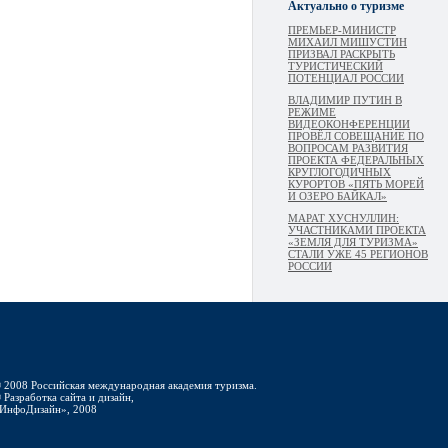
Актуально о туризме
ПРЕМЬЕР-МИНИСТР
МИХАИЛ МИШУСТИН
ПРИЗВАЛ РАСКРЫТЬ
ТУРИСТИЧЕСКИЙ
ПОТЕНЦИАЛ РОССИИ
ВЛАДИМИР ПУТИН В
РЕЖИМЕ
ВИДЕОКОНФЕРЕНЦИИ
ПРОВЁЛ СОВЕЩАНИЕ ПО
ВОПРОСАМ РАЗВИТИЯ
ПРОЕКТА ФЕДЕРАЛЬНЫХ
КРУГЛОГОДИЧНЫХ
КУРОРТОВ «ПЯТЬ МОРЕЙ
И ОЗЕРО БАЙКАЛ»
МАРАТ ХУСНУЛЛИН:
УЧАСТНИКАМИ ПРОЕКТА
«ЗЕМЛЯ ДЛЯ ТУРИЗМА»
СТАЛИ УЖЕ 45 РЕГИОНОВ
РОССИИ
 2008 Российская международная академия туризма.
 Разработка сайта и дизайн,
ИнфоДизайн», 2008