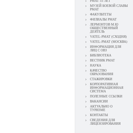
РМАТ 55 ЛЕТ
МУЗЕЙ БОЕВОЙ СЛАВЫ
РМАТ
ФАКУЛЬТЕТЫ
ФИЛИАЛЫ РМАТ
ЛЕРМОНТОВ М.Ю
ОБЩЕСТВЕННЫЙ
ДЕЯТЕЛЬ
VATEL-РМАТ (СХОДНЯ)
VATEL-РМАТ (МОСКВА)
ИНФОРМАЦИЯ ДЛЯ
ЛИЦ С ОВЗ
БИБЛИОТЕКА
ВЕСТНИК РМАТ
НАУКА
КАЧЕСТВО
ОБРАЗОВАНИЯ
СТАЖИРОВКИ
КОРПОРАТИВНАЯ
ИНФОРМАЦИОННАЯ
СИСТЕМА
ПОЛЕЗНЫЕ ССЫЛКИ
ВАКАНСИИ
АКТУАЛЬНО О
ТУРИЗМЕ
КОНТАКТЫ
СВЕДЕНИЯ ДЛЯ
ЛИЦЕНЗИРОВАНИЯ