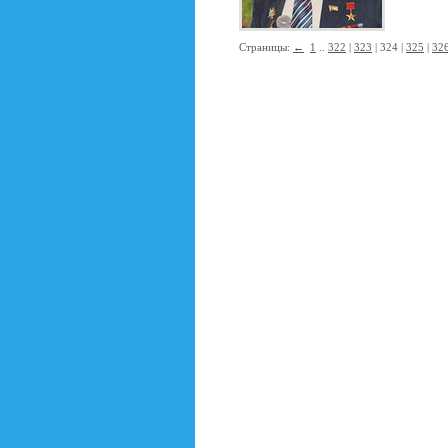
Страницы:
←
1
..
322
|
323
| 324 |
325
|
32