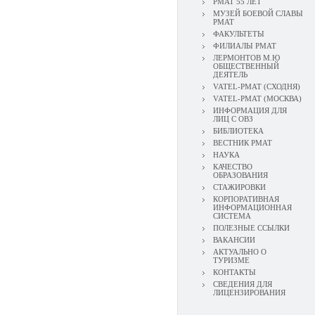
РМАТ 55 ЛЕТ
МУЗЕЙ БОЕВОЙ СЛАВЫ
РМАТ
ФАКУЛЬТЕТЫ
ФИЛИАЛЫ РМАТ
ЛЕРМОНТОВ М.Ю
ОБЩЕСТВЕННЫЙ
ДЕЯТЕЛЬ
VATEL-РМАТ (СХОДНЯ)
VATEL-РМАТ (МОСКВА)
ИНФОРМАЦИЯ ДЛЯ
ЛИЦ С ОВЗ
БИБЛИОТЕКА
ВЕСТНИК РМАТ
НАУКА
КАЧЕСТВО
ОБРАЗОВАНИЯ
СТАЖИРОВКИ
КОРПОРАТИВНАЯ
ИНФОРМАЦИОННАЯ
СИСТЕМА
ПОЛЕЗНЫЕ ССЫЛКИ
ВАКАНСИИ
АКТУАЛЬНО О
ТУРИЗМЕ
КОНТАКТЫ
СВЕДЕНИЯ ДЛЯ
ЛИЦЕНЗИРОВАНИЯ