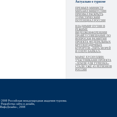
Актуально о туризме
ПРЕМЬЕР-МИНИСТР
МИХАИЛ МИШУСТИН
ПРИЗВАЛ РАСКРЫТЬ
ТУРИСТИЧЕСКИЙ
ПОТЕНЦИАЛ РОССИИ
ВЛАДИМИР ПУТИН В
РЕЖИМЕ
ВИДЕОКОНФЕРЕНЦИИ
ПРОВЁЛ СОВЕЩАНИЕ ПО
ВОПРОСАМ РАЗВИТИЯ
ПРОЕКТА ФЕДЕРАЛЬНЫХ
КРУГЛОГОДИЧНЫХ
КУРОРТОВ «ПЯТЬ МОРЕЙ
И ОЗЕРО БАЙКАЛ»
МАРАТ ХУСНУЛЛИН:
УЧАСТНИКАМИ ПРОЕКТА
«ЗЕМЛЯ ДЛЯ ТУРИЗМА»
СТАЛИ УЖЕ 45 РЕГИОНОВ
РОССИИ
 2008 Российская международная академия туризма.
 Разработка сайта и дизайн,
ИнфоДизайн», 2008