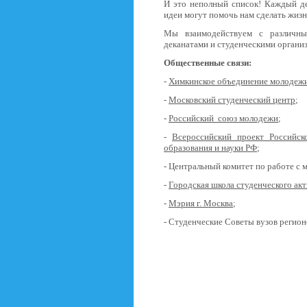
И это неполный список! Каждый де
идеи могут помочь нам сделать жизн
Мы взаимодействуем с различны
деканатами и студенческими органи
Общественные связи:
-
Химкинское объединение молодеж
-
Московский студенческий центр
;
-
Российский союз молодежи
;
-
Всероссийский проект Российс
образования и науки РФ
;
- Центральный комитет по работе с
-
Городская школа студенческого акт
-
Мэрия г. Москва
;
- Студенческие Советы вузов регион