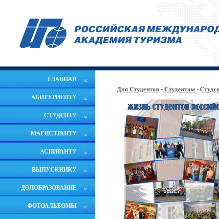
ГЛАВНАЯ
Для Студентов
-
Студентам
-
Студс
АБИТУРИЕНТУ
СТУДЕНТУ
МАГИСТРАНТУ
АСПИРАНТУ
ВЫПУСКНИКУ
ДОПОБРАЗОВАНИЕ
ФОТОАЛЬБОМЫ