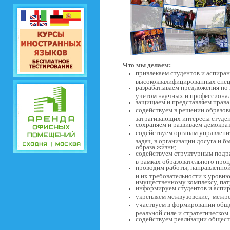
Что мы делаем:
привлекаем студентов и аспиран
высококвалифицированных спец
разрабатываем предложения по 
учетом научных и профессионал
защищаем и представляем права 
содействуем в решении образов
затрагивающих интересы студен
сохраняем и развиваем демокра
содействуем органам управлени
задач, в организации досуга и б
образа жизни;
содействуем структурным подр
в рамках образовательного проц
проводим работы, направленной
и их требовательности к уровн
имущественному комплексу, пат
информируем студентов и аспир
укрепляем межвузовские, межр
участвуем в формировании обще
реальной силе и стратегическом
содействуем реализации общест