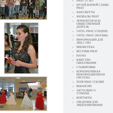
РМАТ 55 ЛЕТ
МУЗЕЙ БОЕВОЙ СЛАВЫ
РМАТ
ФАКУЛЬТЕТЫ
ФИЛИАЛЫ РМАТ
ЛЕРМОНТОВ М.Ю
ОБЩЕСТВЕННЫЙ
ДЕЯТЕЛЬ
VATEL-РМАТ (СХОДНЯ)
VATEL-РМАТ (МОСКВА)
ИНФОРМАЦИЯ ДЛЯ
ЛИЦ С ОВЗ
БИБЛИОТЕКА
ВЕСТНИК РМАТ
НАУКА
КАЧЕСТВО
ОБРАЗОВАНИЯ
СТАЖИРОВКИ
КОРПОРАТИВНАЯ
ИНФОРМАЦИОННАЯ
СИСТЕМА
ПОЛЕЗНЫЕ ССЫЛКИ
ВАКАНСИИ
АКТУАЛЬНО О
ТУРИЗМЕ
КОНТАКТЫ
СВЕДЕНИЯ ДЛЯ
ЛИЦЕНЗИРОВАНИЯ