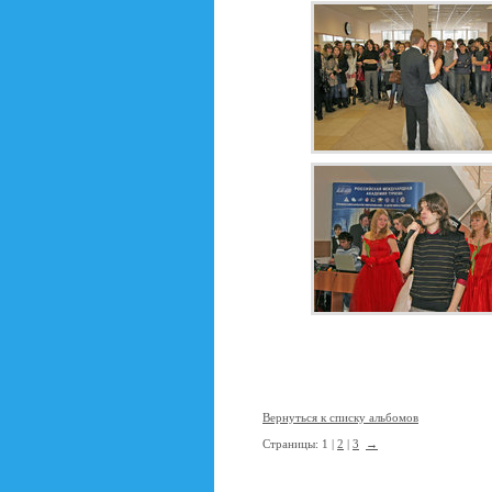
Вернуться к списку альбомов
Страницы: 1 |
2
|
3
→