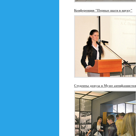
Конференция "Первые шаги в науку"
Студенты довуза в Музее антифашисто