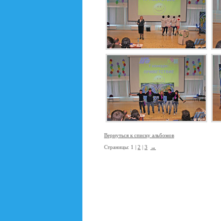
Вернуться к списку альбомов
Страницы: 1 |
2
|
3
→