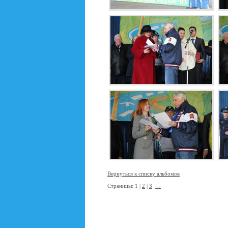
Вернуться к списку альбомов
Страницы: 1 |
2
|
3
→