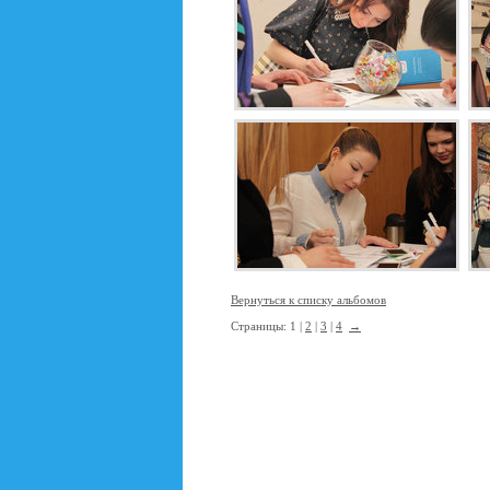
Вернуться к списку альбомов
Страницы: 1 |
2
|
3
|
4
→