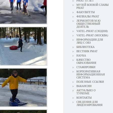
РМАТ 55 ЛЕТ
МУЗЕЙ БОЕВОЙ СЛАВЫ
РМАТ
ФАКУЛЬТЕТЫ
ФИЛИАЛЫ РМАТ
ЛЕРМОНТОВ М.Ю
ОБЩЕСТВЕННЫЙ
ДЕЯТЕЛЬ
VATEL-РМАТ (СХОДНЯ)
VATEL-РМАТ (МОСКВА)
ИНФОРМАЦИЯ ДЛЯ
ЛИЦ С ОВЗ
БИБЛИОТЕКА
ВЕСТНИК РМАТ
НАУКА
КАЧЕСТВО
ОБРАЗОВАНИЯ
СТАЖИРОВКИ
КОРПОРАТИВНАЯ
ИНФОРМАЦИОННАЯ
СИСТЕМА
ПОЛЕЗНЫЕ ССЫЛКИ
ВАКАНСИИ
АКТУАЛЬНО О
ТУРИЗМЕ
КОНТАКТЫ
СВЕДЕНИЯ ДЛЯ
ЛИЦЕНЗИРОВАНИЯ