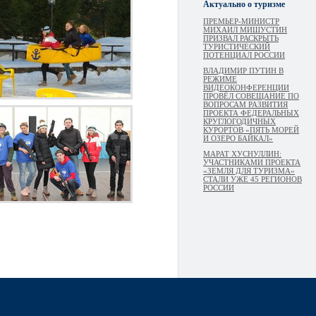
Актуально о туризме
ПРЕМЬЕР-МИНИСТР
МИХАИЛ МИШУСТИН
ПРИЗВАЛ РАСКРЫТЬ
ТУРИСТИЧЕСКИЙ
ПОТЕНЦИАЛ РОССИИ
ВЛАДИМИР ПУТИН В
РЕЖИМЕ
ВИДЕОКОНФЕРЕНЦИИ
ПРОВЁЛ СОВЕЩАНИЕ ПО
ВОПРОСАМ РАЗВИТИЯ
ПРОЕКТА ФЕДЕРАЛЬНЫХ
КРУГЛОГОДИЧНЫХ
КУРОРТОВ «ПЯТЬ МОРЕЙ
И ОЗЕРО БАЙКАЛ»
МАРАТ ХУСНУЛЛИН:
УЧАСТНИКАМИ ПРОЕКТА
«ЗЕМЛЯ ДЛЯ ТУРИЗМА»
СТАЛИ УЖЕ 45 РЕГИОНОВ
РОССИИ