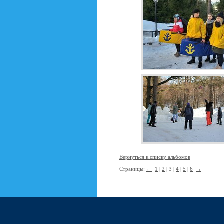
Вернуться к списку альбомов
Страницы:
←
1
|
2
| 3 |
4
|
5
|
6
→