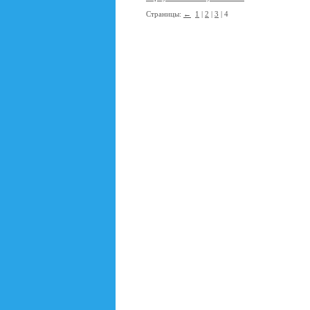
Страницы:
←
1
|
2
|
3
| 4