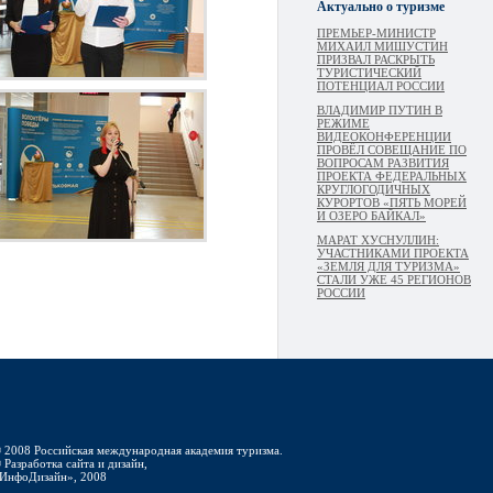
Актуально о туризме
ПРЕМЬЕР-МИНИСТР
МИХАИЛ МИШУСТИН
ПРИЗВАЛ РАСКРЫТЬ
ТУРИСТИЧЕСКИЙ
ПОТЕНЦИАЛ РОССИИ
ВЛАДИМИР ПУТИН В
РЕЖИМЕ
ВИДЕОКОНФЕРЕНЦИИ
ПРОВЁЛ СОВЕЩАНИЕ ПО
ВОПРОСАМ РАЗВИТИЯ
ПРОЕКТА ФЕДЕРАЛЬНЫХ
КРУГЛОГОДИЧНЫХ
КУРОРТОВ «ПЯТЬ МОРЕЙ
И ОЗЕРО БАЙКАЛ»
МАРАТ ХУСНУЛЛИН:
УЧАСТНИКАМИ ПРОЕКТА
«ЗЕМЛЯ ДЛЯ ТУРИЗМА»
СТАЛИ УЖЕ 45 РЕГИОНОВ
РОССИИ
 2008 Российская международная академия туризма.
 Разработка сайта и дизайн,
ИнфоДизайн», 2008