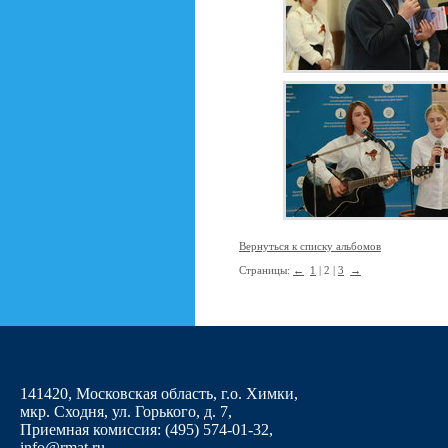
Вернуться к списку альбомов
Страницы:
←
1
| 2 |
3
→
141420, Московская область, г.о. Химки,
мкр. Сходня, ул. Горького, д. 7
,
Приемная комиссия: (495) 574-01-32,
info@rmat.ru