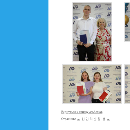
Вернуться к списку альбомов
Страницы:
←
1
|
2
| 3 |
4
|
5
..
9
→